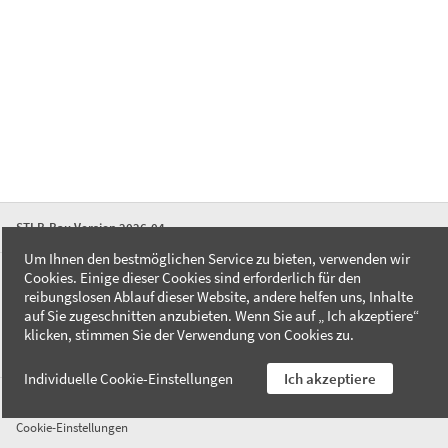
STLB-Bau Version 2026-04
Um Ihnen den bestmöglichen Service zu bieten, verwenden wir
Cookies. Einige dieser Cookies sind erforderlich für den
FAQ
reibungslosen Ablauf dieser Website, andere helfen uns, Inhalte
Kontakt
auf Sie zugeschnitten anzubieten. Wenn Sie auf „ Ich akzeptiere“
Datenschutzerklärung
klicken, stimmen Sie der Verwendung von Cookies zu.
Impressum
Individuelle Cookie-Einstellungen
Ich akzeptiere
AGB
Cookie-Einstellungen