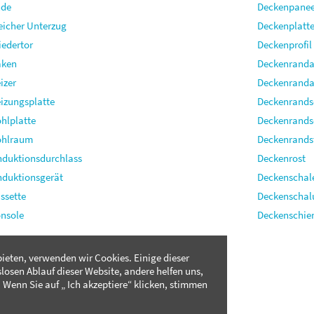
nde
Deckenpanee
eicher Unterzug
Deckenplatt
iedertor
Deckenprofil
aken
Deckenrand
izer
Deckenranda
izungsplatte
Deckenrands
hlplatte
Deckenrands
ohlraum
Deckenrands
nduktionsdurchlass
Deckenrost
nduktionsgerät
Deckenschal
ssette
Deckenschal
nsole
Deckenschie
ieten, verwenden wir Cookies. Einige dieser
slosen Ablauf dieser Website, andere helfen uns,
 Wenn Sie auf „ Ich akzeptiere“ klicken, stimmen