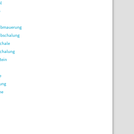
l
e
abmauerung
bschalung
chale
chalung
tein
e
ung
ne