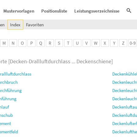
Mustervorlagen
Positionsliste
Leistungsverzeichnisse
gen
Index
Favoriten
M
N
O
P
Q
R
S
T
U
V
W
X
Y
Z
0-9
rte [
Decken-Drallluftdurchlass ... Deckenschiene
]
allluftdurchlass
Deckenkühle
rchbruch
Deckenleuch
rchführung
Deckenleuch
nführung
Deckenleuch
nlauf
Deckenluftau
nschub
Deckenluftdu
ement
Deckenlufter
ementfeld
Deckenlufthe