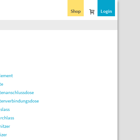
Shop
Login
lement
te
tenanschlussdose
tenverbindungsdose
slass
rchlass
hitzer
izer