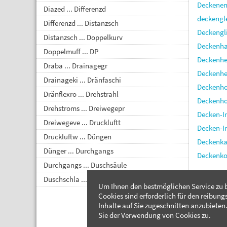
Deckene
Diazed ... Differenzd
deckengl
Differenzd ... Distanzsch
Deckengl
Distanzsch ... Doppelkurv
Deckenh
Doppelmuff ... DP
Deckenhe
Draba ... Drainagegr
Deckenhe
Drainageki ... Dränfaschi
Deckenho
Dränflexro ... Drehstrahl
Deckenh
Drehstroms ... Dreiwegepr
Decken-I
Dreiwegeve ... Druckluftt
Decken-I
Druckluftw ... Düngen
Deckenka
Dünger ... Durchgangs
Deckenko
Durchgangs ... Duschsäule
Duschschla ... Dynamische
Um Ihnen den bestmöglichen Service zu b
Cookies sind erforderlich für den reibung
Inhalte auf Sie zugeschnitten anzubieten.
Sie der Verwendung von Cookies zu.