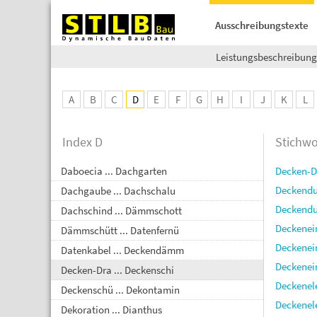
Ausschreibungstexte
Leistungsbeschreibun
A
B
C
D
E
F
G
H
I
J
K
L
Index D
Stichwo
Daboecia ... Dachgarten
Decken-Dr
Deckendu
Dachgaube ... Dachschalu
Deckendu
Dachschind ... Dämmschott
Deckenei
Dämmschütt ... Datenfernü
Deckenei
Datenkabel ... Deckendämm
Deckenei
Decken-Dra ... Deckenschi
Deckenel
Deckenschü ... Dekontamin
Deckenel
Dekoration ... Dianthus