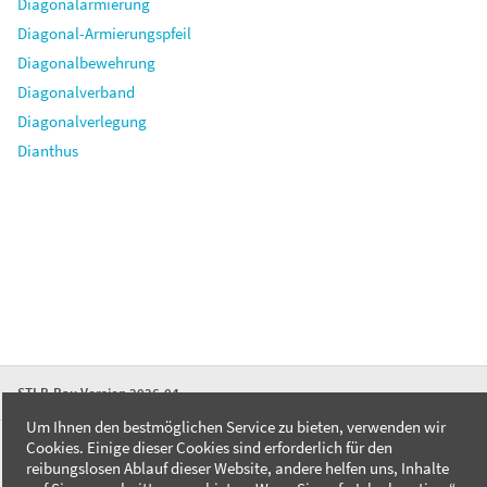
Diagonalarmierung
Diagonal-Armierungspfeil
Diagonalbewehrung
Diagonalverband
Diagonalverlegung
Dianthus
STLB-Bau Version 2026-04
Um Ihnen den bestmöglichen Service zu bieten, verwenden wir
Cookies. Einige dieser Cookies sind erforderlich für den
FAQ
reibungslosen Ablauf dieser Website, andere helfen uns, Inhalte
Kontakt