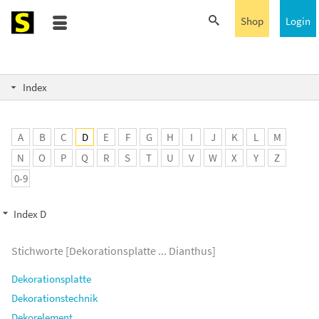
Shop
Login
Index
A
B
C
D
E
F
G
H
I
J
K
L
M
N
O
P
Q
R
S
T
U
V
W
X
Y
Z
0-9
Index D
Stichworte [
Dekorationsplatte ... Dianthus
]
Dekorationsplatte
Dekorationstechnik
Dekorelement