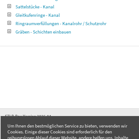
Sattelstücke - Kanal
Gleitkufenringe - Kanal
Ringraumverfüllungen - Kanalrohr / Schutzrohr
Gräben - Schichten einbauen
STLB-Bau Version 2026-04
Um Ihnen den bestmöglichen Service zu bieten, verwenden wir
Cookies. Einige dieser Cookies sind erforderlich für den
FAQ
reibungslosen Ablauf dieser Website, andere helfen uns, Inhalte