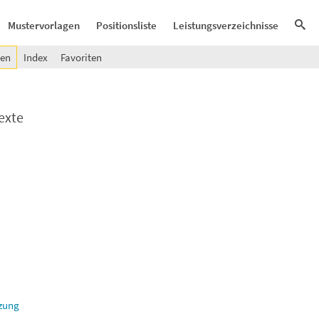
Mustervorlagen
Positionsliste
Leistungsverzeichnisse
gen
Index
Favoriten
exte
nzung