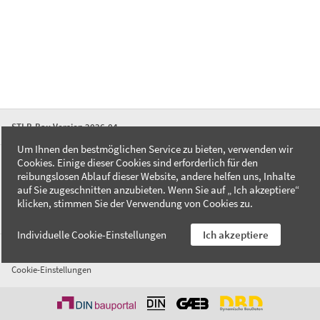
STLB-Bau Version 2026-04
Um Ihnen den bestmöglichen Service zu bieten, verwenden wir
Cookies. Einige dieser Cookies sind erforderlich für den
FAQ
reibungslosen Ablauf dieser Website, andere helfen uns, Inhalte
Kontakt
auf Sie zugeschnitten anzubieten. Wenn Sie auf „ Ich akzeptiere“
Datenschutzerklärung
klicken, stimmen Sie der Verwendung von Cookies zu.
Impressum
Individuelle Cookie-Einstellungen
Ich akzeptiere
AGB
Cookie-Einstellungen