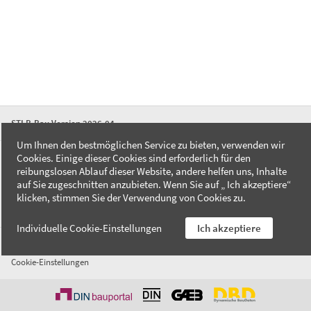
STLB-Bau Version 2026-04
Um Ihnen den bestmöglichen Service zu bieten, verwenden wir
Cookies. Einige dieser Cookies sind erforderlich für den
FAQ
reibungslosen Ablauf dieser Website, andere helfen uns, Inhalte
Kontakt
auf Sie zugeschnitten anzubieten. Wenn Sie auf „ Ich akzeptiere“
Datenschutzerklärung
klicken, stimmen Sie der Verwendung von Cookies zu.
Impressum
Individuelle Cookie-Einstellungen
Ich akzeptiere
AGB
Cookie-Einstellungen