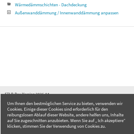
Wärmedämmschichten - Dachdeckung
Außenwanddämmung / Innenwanddämmung anpassen
STLB-Bau Version 2026-04
Um Ihnen den bestmöglichen Service zu bieten, verwenden wir
Cookies. Einige dieser Cookies sind erforderlich für den
FAQ
reibungslosen Ablauf dieser Website, andere helfen uns, Inhalte
Kontakt
auf Sie zugeschnitten anzubieten. Wenn Sie auf „ Ich akzeptiere“
Datenschutzerklärung
klicken, stimmen Sie der Verwendung von Cookies zu.
Impressum