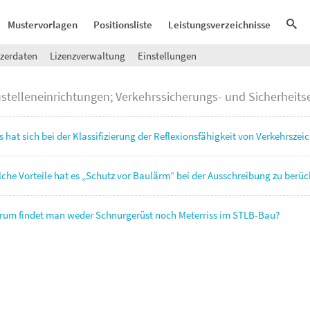
Mustervorlagen
Positionsliste
Leistungsverzeichnisse
zerdaten
Lizenzverwaltung
Einstellungen
stelleneinrichtungen; Verkehrssicherungs- und Sicherheits
 hat sich bei der Klassifizierung der Reflexionsfähigkeit von Verkehrsze
che Vorteile hat es „Schutz vor Baulärm“ bei der Ausschreibung zu berüc
um findet man weder Schnurgerüst noch Meterriss im STLB-Bau?