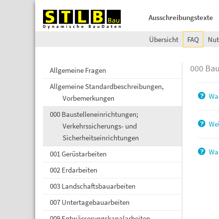
Ausschreibungstexte
Übersicht
FAQ
Nut
000 Bau
Allgemeine Fragen
Allgemeine Standardbeschreibungen,
Was
Vorbemerkungen
000 Baustelleneinrichtungen;
Wel
Verkehrssicherungs- und
Sicherheitseinrichtungen
War
001 Gerüstarbeiten
002 Erdarbeiten
003 Landschaftsbauarbeiten
007 Untertagebauarbeiten
009 Entwässerungskanalarbeiten