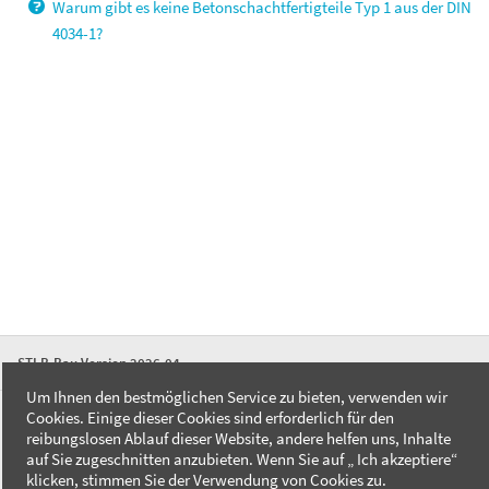
Warum gibt es keine Betonschachtfertigteile Typ 1 aus der DIN
4034-1?
STLB-Bau Version 2026-04
Um Ihnen den bestmöglichen Service zu bieten, verwenden wir
Cookies. Einige dieser Cookies sind erforderlich für den
FAQ
reibungslosen Ablauf dieser Website, andere helfen uns, Inhalte
Kontakt
auf Sie zugeschnitten anzubieten. Wenn Sie auf „ Ich akzeptiere“
Datenschutzerklärung
klicken, stimmen Sie der Verwendung von Cookies zu.