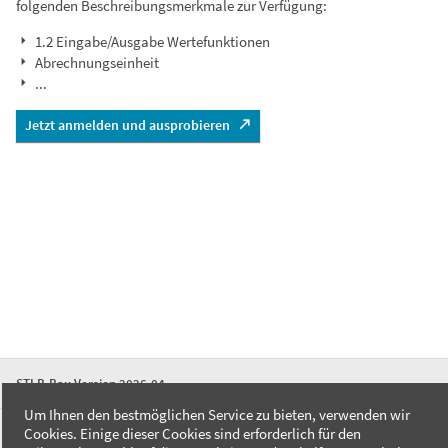
folgenden Beschreibungsmerkmale zur Verfügung:
1.2 Eingabe/Ausgabe Wertefunktionen
Abrechnungseinheit
...
Jetzt anmelden und ausprobieren
STLB-Bau Version 2026-04
Um Ihnen den bestmöglichen Service zu bieten, verwenden wir
Cookies. Einige dieser Cookies sind erforderlich für den
FAQ