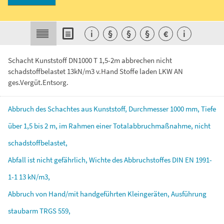
i
§
§
§
€
i
Schacht Kunststoff DN1000 T 1,5-2m abbrechen nicht
schadstoffbelastet 13kN/m3 v.Hand Stoffe laden LKW AN
ges.Vergüt.Entsorg.
Abbruch
des
Schachtes
aus
Kunststoff,
Durchmesser
1000
mm,
Tiefe
über
1,5
bis
2
m,
im
Rahmen
einer
Totalabbruchmaßnahme,
nicht
schadstoffbelastet,
Abfall
ist
nicht
gefährlich,
Wichte
des
Abbruchstoffes
DIN
EN
1991-
1-1
13
kN/m3,
Abbruch
von
Hand/mit
handgeführten
Kleingeräten,
Ausführung
staubarm
TRGS
559,