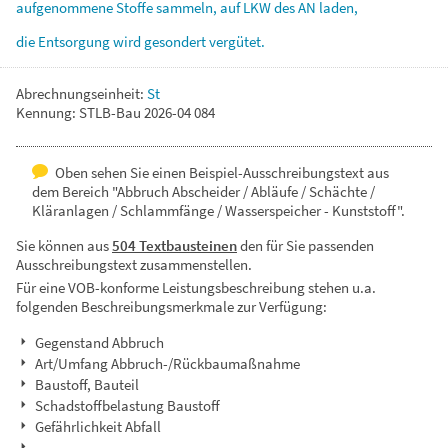
aufgenommene
Stoffe
sammeln,
auf
LKW
des
AN
laden,
die
Entsorgung
wird
gesondert
vergütet.
Abrechnungseinheit:
St
Kennung: STLB-Bau 2026-04 084
Oben sehen Sie einen Beispiel-Ausschreibungstext aus
dem Bereich "Abbruch Abscheider / Abläufe / Schächte /
Kläranlagen / Schlammfänge / Wasserspeicher - Kunststoff".
Sie können aus
504 Textbausteinen
den für Sie passenden
Ausschreibungstext zusammenstellen.
Für eine VOB-konforme Leistungsbeschreibung stehen u.a.
folgenden Beschreibungsmerkmale zur Verfügung:
Gegenstand Abbruch
Art/Umfang Abbruch-/Rückbaumaßnahme
Baustoff, Bauteil
Schadstoffbelastung Baustoff
Gefährlichkeit Abfall
...