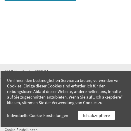
STLB-Bau Version 2026-04
Um Ihnen den bestmöglichen Service zu bieten, verwenden wir
Cookies. Einige dieser Cookies sind erforderlich für den
FAQ
reibungslosen Ablauf dieser Website, andere helfen uns, Inhalte
Kontakt
auf Sie zugeschnitten anzubieten. Wenn Sie auf „ Ich akzeptiere“
Datenschutzerklärung
klicken, stimmen Sie der Verwendung von Cookies zu.
Impressum
Individuelle Cookie-Einstellungen
Ich akzeptiere
AGB
Cookie-Einstellungen