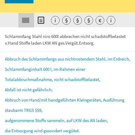
i
§
§
§
€
i
Schlammfang Stahl niro 600l abbrechen nicht schadstoffbelastet
v.Hand Stoffe laden LKW AN ges.Vergüt.Entsorg.
Abbruch
des
Schlammfangs
aus
nichtrostendem
Stahl,
im
Erdreich,
Schlammfanginhalt
600
l,
im
Rahmen
einer
Totalabbruchmaßnahme,
nicht
schadstoffbelastet,
Abfall
ist
nicht
gefährlich,
Abbruch
von
Hand/mit
handgeführten
Kleingeräten,
Ausführung
staubarm
TRGS
559,
aufgenommene
Stoffe
sammeln,
auf
LKW
des
AN
laden,
die
Entsorgung
wird
gesondert
vergütet.