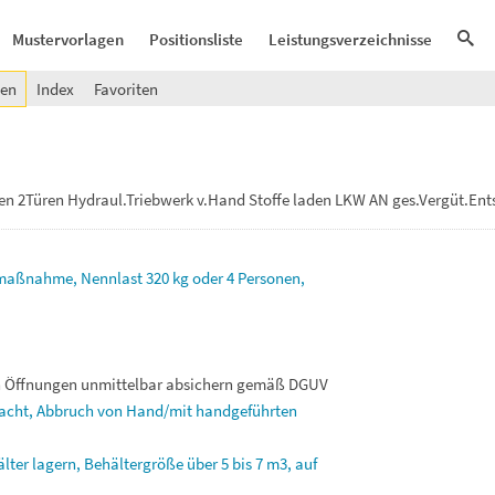
Mustervorlagen
Positionsliste
Leistungsverzeichnisse
gen
Index
Favoriten
en 2Türen Hydraul.Triebwerk v.Hand Stoffe laden LKW AN ges.Vergüt.Ent
hmaßnahme,
Nennlast
320
kg
oder
4
Personen,
n
Öffnungen
unmittelbar
absichern
gemäß
DGUV
acht,
Abbruch
von
Hand/mit
handgeführten
älter
lagern,
Behältergröße
über
5
bis
7
m3,
auf