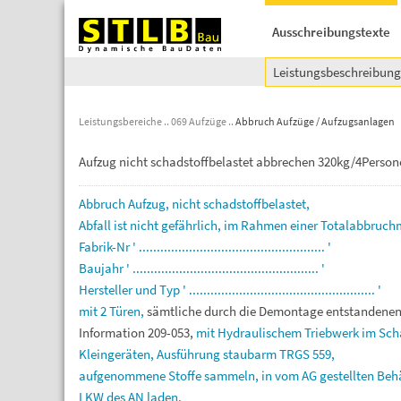
Ausschreibungstexte
Leistungsbeschreibun
Leistungsbereiche
069 Aufzüge
Abbruch Aufzüge / Aufzugsanlagen
Aufzug nicht schadstoffbelastet abbrechen 320kg/4Person
Abbruch
Aufzug,
nicht
schadstoffbelastet,
Abfall
ist
nicht
gefährlich,
im
Rahmen
einer
Totalabbruc
Fabrik-Nr
'
....................................................
'
Baujahr
'
....................................................
'
Hersteller
und
Typ
'
....................................................
'
mit
2
Türen,
sämtliche
durch
die
Demontage
entstandene
Information
209-053,
mit
Hydraulischem
Triebwerk
im
Sch
Kleingeräten,
Ausführung
staubarm
TRGS
559,
aufgenommene
Stoffe
sammeln,
in
vom
AG
gestellten
Beh
LKW
des
AN
laden,