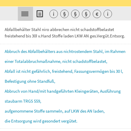
i
§
§
§
€
i
Abfallbehälter Stahl niro abbrechen nicht schadstoffbelastet
freistehend bis 30l v.Hand Stoffe laden LKW AN ges.Vergüt.Entsorg.
Abbruch
des
Abfallbehälters
aus
nichtrostendem
Stahl,
im
Rahmen
einer
Totalabbruchmaßnahme,
nicht
schadstoffbelastet,
Abfall
ist
nicht
gefährlich,
freistehend,
Fassungsvermögen
bis
30
l,
Befestigung
ohne
Standfuß,
Abbruch
von
Hand/mit
handgeführten
Kleingeräten,
Ausführung
staubarm
TRGS
559,
aufgenommene
Stoffe
sammeln,
auf
LKW
des
AN
laden,
die
Entsorgung
wird
gesondert
vergütet.