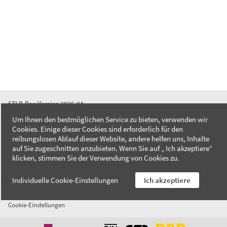
STLB-Bau Version 2026-04
Um Ihnen den bestmöglichen Service zu bieten, verwenden wir
Cookies. Einige dieser Cookies sind erforderlich für den
FAQ
reibungslosen Ablauf dieser Website, andere helfen uns, Inhalte
Kontakt
auf Sie zugeschnitten anzubieten. Wenn Sie auf „ Ich akzeptiere“
Datenschutzerklärung
klicken, stimmen Sie der Verwendung von Cookies zu.
Impressum
Individuelle Cookie-Einstellungen
Ich akzeptiere
AGB
Cookie-Einstellungen