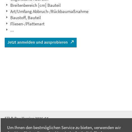
Breitenbereich [cm] Bauteil
Art/Umfang Abbruch-/Rückbaumaßnahme
Baustoff, Bauteil
Fliesen-/Plattenart
...
Jetzt anmelden und ausprobieren
STLB-Bau Version 2026-04
Um Ihnen den bestmöglichen Service zu bieten, verwenden wir