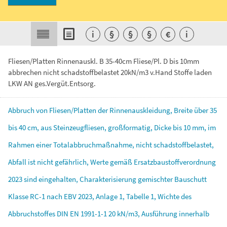
i
§
§
§
€
i
Fliesen/Platten Rinnenauskl. B 35-40cm Fliese/Pl. D bis 10mm
abbrechen nicht schadstoffbelastet 20kN/m3 v.Hand Stoffe laden
LKW AN ges.Vergüt.Entsorg.
Abbruch
von
Fliesen/Platten
der
Rinnenauskleidung,
Breite
über
35
bis
40
cm,
aus
Steinzeugfliesen,
großformatig,
Dicke
bis
10
mm,
im
Rahmen
einer
Totalabbruchmaßnahme,
nicht
schadstoffbelastet,
Abfall
ist
nicht
gefährlich,
Werte
gemäß
Ersatzbaustoffverordnung
2023
sind
eingehalten,
Charakterisierung
gemischter
Bauschutt
Klasse
RC-1
nach
EBV
2023,
Anlage
1,
Tabelle
1,
Wichte
des
Abbruchstoffes
DIN
EN
1991-1-1
20
kN/m3,
Ausführung
innerhalb