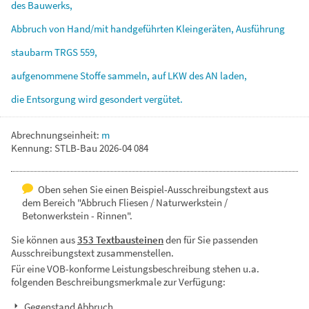
des
Bauwerks,
Abbruch
von
Hand/mit
handgeführten
Kleingeräten,
Ausführung
staubarm
TRGS
559,
aufgenommene
Stoffe
sammeln,
auf
LKW
des
AN
laden,
die
Entsorgung
wird
gesondert
vergütet.
Abrechnungseinheit:
m
Kennung: STLB-Bau 2026-04 084
Oben sehen Sie einen Beispiel-Ausschreibungstext aus
dem Bereich "Abbruch Fliesen / Naturwerkstein /
Betonwerkstein - Rinnen".
Sie können aus
353 Textbausteinen
den für Sie passenden
Ausschreibungstext zusammenstellen.
Für eine VOB-konforme Leistungsbeschreibung stehen u.a.
folgenden Beschreibungsmerkmale zur Verfügung:
Gegenstand Abbruch