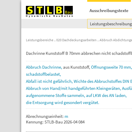
Ausschreibungstexte
Leistungsbeschreibun
Leistungsbereiche
020 Dachdeckungsarbeiten
Abbruch Abdichtunge
Dachrinne Kunststoff B 70mm abbrechen nicht schadstoffb
Abbruch
Dachrinne,
aus
Kunststoff,
Öffnungsweite
70
mm
schadstoffbelastet,
Abfall
ist
nicht
gefährlich,
Wichte
des
Abbruchstoffes
DIN
Abbruch
von
Hand/mit
handgeführten
Kleingeräten,
Ausf
aufgenommene
Stoffe
sammeln,
auf
LKW
des
AN
laden,
die
Entsorgung
wird
gesondert
vergütet.
Abrechnungseinheit:
m
Kennung: STLB-Bau 2026-04 084