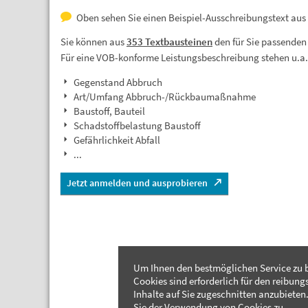
Oben sehen Sie einen Beispiel-Ausschreibungstext aus
Sie können aus
353 Textbausteinen
den für Sie passenden
Für eine VOB-konforme Leistungsbeschreibung stehen u.a
Gegenstand Abbruch
Art/Umfang Abbruch-/Rückbaumaßnahme
Baustoff, Bauteil
Schadstoffbelastung Baustoff
Gefährlichkeit Abfall
...
Jetzt anmelden und ausprobieren
Um Ihnen den bestmöglichen Service zu b
Cookies sind erforderlich für den reibung
Inhalte auf Sie zugeschnitten anzubieten.
Sie der Verwendung von Cookies zu.