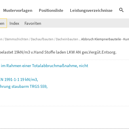
Mustervorlagen
Positionsliste
Leistungsverzeichnisse
gen
Index
Favoriten
n / Dämmschichten / Dachaufbauten / Dacheinbauten
Abbruch Klempnerbauteile - Kun
elastet 19kN/m3 v.Hand Stoffe laden LKW AN ges.Vergüt.Entsorg.
,
im
Rahmen
einer
Totalabbruchmaßnahme,
nicht
EN
1991-1-1
19
kN/m3,
ührung
staubarm
TRGS
559,