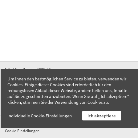
STLB-Bau Version 2026-04
Um Ihnen den bestmöglichen Service zu bieten, verwenden wir
Cookies. Einige dieser Cookies sind erforderlich für den
FAQ
reibungslosen Ablauf dieser Website, andere helfen uns, Inhalte
Kontakt
auf Sie zugeschnitten anzubieten. Wenn Sie auf „ Ich akzeptiere“
Datenschutzerklärung
klicken, stimmen Sie der Verwendung von Cookies zu.
Impressum
Individuelle Cookie-Einstellungen
Ich akzeptiere
AGB
Cookie-Einstellungen