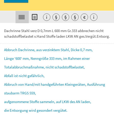
i
§
§
§
€
i
Dachrinne Stahl verz D 0,7mm L 600 mm Gr.333 abbrechen nicht
schadstoffbelastet v.Hand Stoffe laden LKW AN ges.Vergüt.Entsorg.
Abbruch
Dachrinne,
aus
verzinktem
Stahl,
Dicke
0,7
mm,
Länge
'600'
mm,
Nenngröße
333
mm,
im
Rahmen
einer
Totalabbruchmaßnahme,
nicht
schadstoffbelastet,
Abfall
ist
nicht
gefährlich,
Abbruch
von
Hand/mit
handgeführten
Kleingeräten,
Ausführung
staubarm
TRGS
559,
aufgenommene
Stoffe
sammeln,
auf
LKW
des
AN
laden,
die
Entsorgung
wird
gesondert
vergütet.