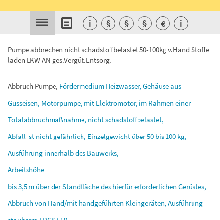
i
§
§
§
€
i
Pumpe abbrechen nicht schadstoffbelastet 50-100kg v.Hand Stoffe
laden LKW AN ges.Vergüt.Entsorg.
Abbruch
Pumpe,
Fördermedium
Heizwasser,
Gehäuse
aus
Gusseisen,
Motorpumpe,
mit
Elektromotor,
im
Rahmen
einer
Totalabbruchmaßnahme,
nicht
schadstoffbelastet,
Abfall
ist
nicht
gefährlich,
Einzelgewicht
über
50
bis
100
kg,
Ausführung
innerhalb
des
Bauwerks,
Arbeitshöhe
bis
3,5
m
über
der
Standfläche
des
hierfür
erforderlichen
Gerüstes,
Abbruch
von
Hand/mit
handgeführten
Kleingeräten,
Ausführung
staubarm
TRGS
559,