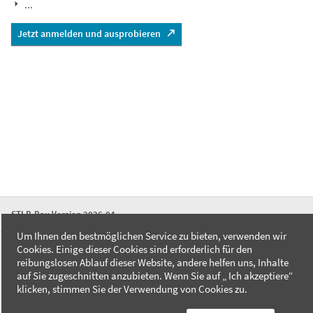
...
Jetzt anmelden und ausprobieren
STLB-Bau Version 2026-04
Um Ihnen den bestmöglichen Service zu bieten, verwenden wir
Cookies. Einige dieser Cookies sind erforderlich für den
FAQ
reibungslosen Ablauf dieser Website, andere helfen uns, Inhalte
Kontakt
auf Sie zugeschnitten anzubieten. Wenn Sie auf „ Ich akzeptiere“
Datenschutzerklärung
klicken, stimmen Sie der Verwendung von Cookies zu.
Impressum