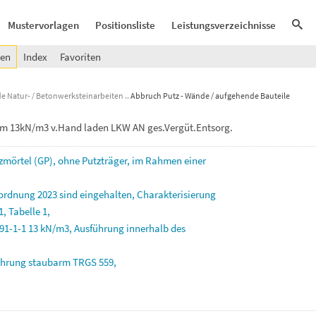
Mustervorlagen
Positionsliste
Leistungsverzeichnisse
gen
Index
Favoriten
e Natur- / Betonwerksteinarbeiten
Abbruch Putz - Wände / aufgehende Bauteile
cm 13kN/m3 v.Hand laden LKW AN ges.Vergüt.Entsorg.
zmörtel
(GP),
ohne
Putzträger,
im
Rahmen
einer
rordnung
2023
sind
eingehalten,
Charakterisierung
1,
Tabelle
1,
91-1-1
13
kN/m3,
Ausführung
innerhalb
des
ührung
staubarm
TRGS
559,