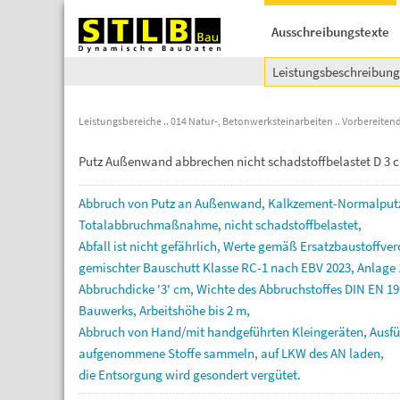
Ausschreibungstexte
Leistungsbeschreibun
Leistungsbereiche
014 Natur-, Betonwerksteinarbeiten
Vorbereitend
Putz Außenwand abbrechen nicht schadstoffbelastet D 3 
Abbruch
von
Putz
an
Außenwand,
Kalkzement-Normalput
Totalabbruchmaßnahme,
nicht
schadstoffbelastet,
Abfall
ist
nicht
gefährlich,
Werte
gemäß
Ersatzbaustoffve
gemischter
Bauschutt
Klasse
RC-1
nach
EBV
2023,
Anlage
Abbruchdicke
'3'
cm,
Wichte
des
Abbruchstoffes
DIN
EN
19
Bauwerks,
Arbeitshöhe
bis
2
m,
Abbruch
von
Hand/mit
handgeführten
Kleingeräten,
Ausf
aufgenommene
Stoffe
sammeln,
auf
LKW
des
AN
laden,
die
Entsorgung
wird
gesondert
vergütet.