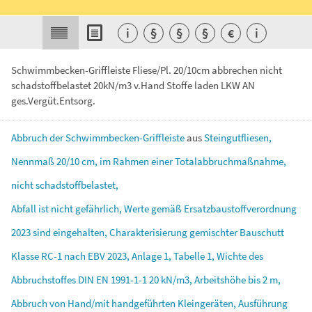
i
§
§
§
€
i
Schwimmbecken-Griffleiste Fliese/Pl. 20/10cm abbrechen nicht
schadstoffbelastet 20kN/m3 v.Hand Stoffe laden LKW AN
ges.Vergüt.Entsorg.
Abbruch
der
Schwimmbecken-Griffleiste
aus
Steingutfliesen,
Nennmaß
20/10
cm,
im
Rahmen
einer
Totalabbruchmaßnahme,
nicht
schadstoffbelastet,
Abfall
ist
nicht
gefährlich,
Werte
gemäß
Ersatzbaustoffverordnung
2023
sind
eingehalten,
Charakterisierung
gemischter
Bauschutt
Klasse
RC-1
nach
EBV
2023,
Anlage
1,
Tabelle
1,
Wichte
des
Abbruchstoffes
DIN
EN
1991-1-1
20
kN/m3,
Arbeitshöhe
bis
2
m,
Abbruch
von
Hand/mit
handgeführten
Kleingeräten,
Ausführung