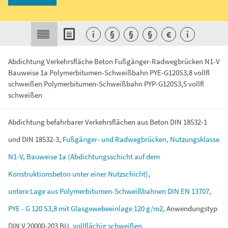
i
§
§
§
€
i
Abdichtung Verkehrsfläche Beton Fußgänger-Radwegbrücken N1-V
Bauweise 1a Polymerbitumen-Schweißbahn PYE-G120S3,8 vollfl
schweißen Polymerbitumen-Schweißbahn PYP-G120S3,5 vollfl
schweißen
Abdichtung
befahrbarer
Verkehrsflächen
aus
Beton
DIN
18532-1
und
DIN
18532-3,
Fußgänger-
und
Radwegbrücken,
Nutzungsklasse
N1-V,
Bauweise
1a
(Abdichtungsschicht
auf
dem
Konstruktionsbeton
unter
einer
Nutzschicht),
untere
Lage
aus
Polymerbitumen-Schweißbahnen
DIN
EN
13707,
PYE
-
G
120
S3,8
mit
Glasgewebeeinlage
120
g/m2,
Anwendungstyp
DIN
V
20000-203
BU,
vollflächig
schweißen,