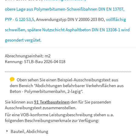
obere
Lage
aus
Polymerbitumen-Schweißbahnen
DIN
EN
13707,
PYP
-
G
120
S3,5,
Anwendungstyp
DIN
V
20000-203
BO,
vollflächig
schweißen,
spätere
Nutzschicht
Asphaltbeton
DIN
EN
13108-1
wird
gesondert
vergütet.
Abrechnungseinheit: m2
Kennung: STLB-Bau 2026-04 018
Oben sehen Sie einen Beispiel-Ausschreibungstext aus
dem Bereich "Abdichtungen befahrbarer Verkehrsflächen aus
Beton - Polymerbitumenbahn, 2-lagig".
Sie können aus
91 Textbausteinen
den für Sie passenden
Ausschreibungstext zusammenstellen.
Für eine VOB-konforme Leistungsbeschreibung stehen u.a.
folgenden Beschreibungsmerkmale zur Verfügung:
Bauteil, Abdichtung