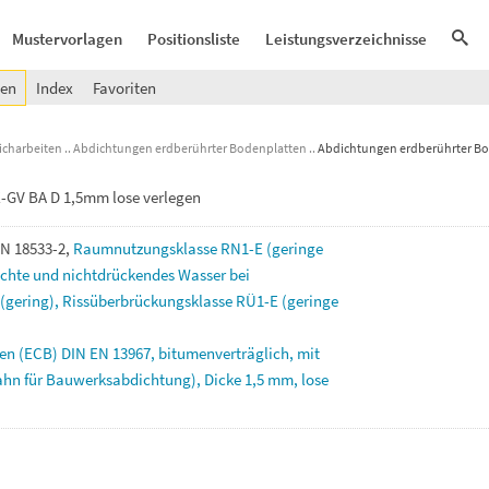
Mustervorlagen
Positionsliste
Leistungsverzeichnisse
gen
Index
Favoriten
richarbeiten
Abdichtungen erdberührter Bodenplatten
Abdichtungen erdberührter Bo
-GV BA D 1,5mm lose verlegen
IN
18533-2,
Raumnutzungsklasse
RN1-E
(geringe
uchte
und
nichtdrückendes
Wasser
bei
(gering),
Rissüberbrückungsklasse
RÜ1-E
(geringe
men
(ECB)
DIN
EN
13967,
bitumenverträglich,
mit
ahn
für
Bauwerksabdichtung),
Dicke
1,5
mm,
lose