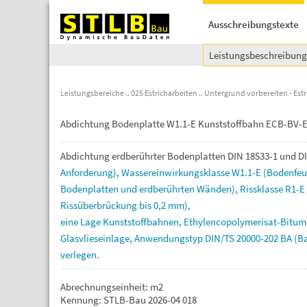
Ausschreibungstexte
Leistungsbeschreibun
Leistungsbereiche
025 Estricharbeiten
Untergrund vorbereiten - Est
Abdichtung Bodenplatte W1.1-E Kunststoffbahn ECB-BV-E
Abdichtung
erdberührter
Bodenplatten
DIN
18533-1
und
D
Anforderung),
Wassereinwirkungsklasse
W1.1-E
(Bodenfe
Bodenplatten
und
erdberührten
Wänden),
Rissklasse
R1-E
Rissüberbrückung
bis
0,2
mm),
eine
Lage
Kunststoffbahnen,
Ethylencopolymerisat-Bitu
Glasvlieseinlage,
Anwendungstyp
DIN/TS
20000-202
BA
(B
verlegen.
Abrechnungseinheit: m2
Kennung: STLB-Bau 2026-04 018