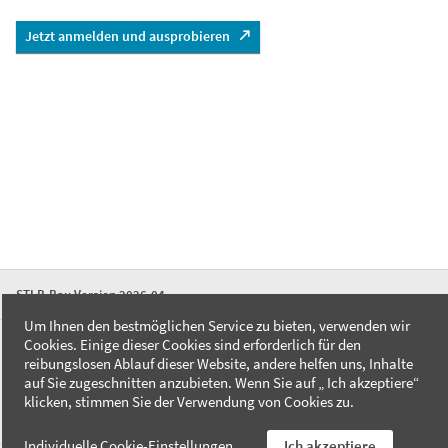
Jetzt anmelden und ausprobieren
STLB-Bau Version 2026-04
Um Ihnen den bestmöglichen Service zu bieten, verwenden wir
Cookies. Einige dieser Cookies sind erforderlich für den
FAQ
reibungslosen Ablauf dieser Website, andere helfen uns, Inhalte
Kontakt
auf Sie zugeschnitten anzubieten. Wenn Sie auf „ Ich akzeptiere“
Datenschutzerklärung
klicken, stimmen Sie der Verwendung von Cookies zu.
Impressum
Individuelle Cookie-Einstellungen
Ich akzeptiere