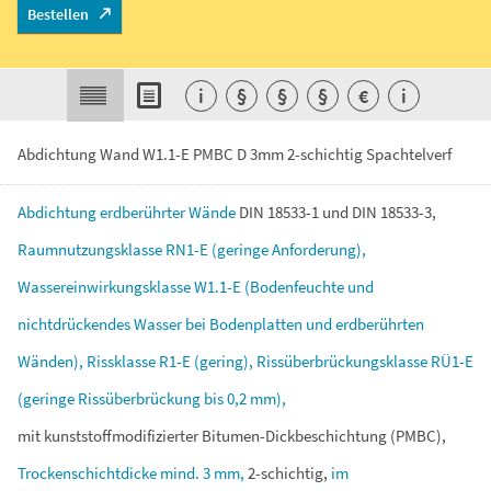
Bestellen
i
§
§
§
€
i
Abdichtung Wand W1.1-E PMBC D 3mm 2-schichtig Spachtelverf
Abdichtung
erdberührter
Wände
DIN
18533-1
und
DIN
18533-3,
Raumnutzungsklasse
RN1-E
(geringe
Anforderung),
Wassereinwirkungsklasse
W1.1-E
(Bodenfeuchte
und
nichtdrückendes
Wasser
bei
Bodenplatten
und
erdberührten
Wänden),
Rissklasse
R1-E
(gering),
Rissüberbrückungsklasse
RÜ1-E
(geringe
Rissüberbrückung
bis
0,2
mm),
mit
kunststoffmodifizierter
Bitumen-Dickbeschichtung
(PMBC),
Trockenschichtdicke
mind.
3
mm,
2-schichtig,
im