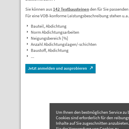
Sie können aus
142 Textbausteinen
den für Sie passenden
Für eine VOB-konforme Leistungsbeschreibung stehen u.a
Bauteil, Abdichtung
Norm Abdichtungsarbeiten
Neigungsbereich [%]
Anzahl Abdichtungslagen/-schichten
Baustoff, Abdichtung
...
Jetzt anmelden und ausprobieren
Um Ihnen den bestmöglichen Service zu b
Cookies sind erforderlich für den reibung
Inhalte auf Sie zugeschnitten anzubieten.
Sie der Verwendung von Cookies zu.