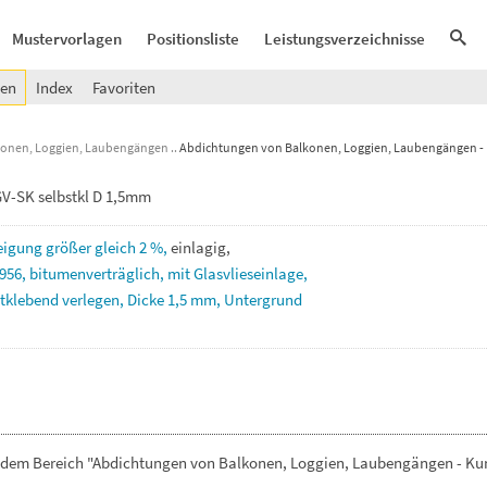
Mustervorlagen
Positionsliste
Leistungsverzeichnisse
gen
Index
Favoriten
konen, Loggien, Laubengängen
Abdichtungen von Balkonen, Loggien, Laubengängen - 
V-SK selbstkl D 1,5mm
eigung
größer
gleich
2
%,
einlagig,
956,
bitumenverträglich,
mit
Glasvlieseinlage,
stklebend
verlegen,
Dicke
1,5
mm,
Untergrund
s dem Bereich "Abdichtungen von Balkonen, Loggien, Laubengängen - Kun