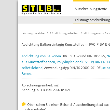
Ausschreibungstexte
Leistungsbeschreibun
Leistungsbereiche
018 Abdichtungsarbeiten
Abdichtungen von Bal
Abdichtung Balkon einlagig Kunststoffbahn PVC-P-BV-E-G
Abdichtung
von
Balkonen
DIN
18531-2
und
DIN
18531-5,
N
aus
Kunststoffbahnen,
Polyvinylchlorid
(PVC-P)
DIN
EN
13
selbstklebend,
Anwendungstyp
DIN/TS
20000-201
DE,
selb
Beton.
Abrechnungseinheit: m2
Kennung: STLB-Bau 2026-04 021
Oben sehen Sie einen Beispiel-Ausschreibungstext au
Elastomerbahn".