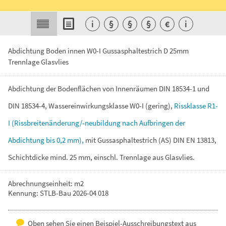
i
§
§
§
€
i
Abdichtung Boden innen W0-I Gussasphaltestrich D 25mm
Trennlage Glasvlies
Abdichtung
der
Bodenflächen
von
Innenräumen
DIN
18534-1
und
DIN
18534-4,
Wassereinwirkungsklasse
W0-I
(gering),
Rissklasse
R1-
I
(Rissbreitenänderung/-neubildung
nach
Aufbringen
der
Abdichtung
bis
0,2
mm),
mit
Gussasphaltestrich
(AS)
DIN
EN
13813,
Schichtdicke
mind.
25
mm,
einschl.
Trennlage
aus
Glasvlies.
Abrechnungseinheit: m2
Kennung: STLB-Bau 2026-04 018
Oben sehen Sie einen Beispiel-Ausschreibungstext aus