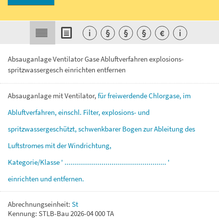
i
§
§
§
€
i
Absauganlage Ventilator Gase Abluftverfahren explosions-
spritzwassergesch einrichten entfernen
Absauganlage
mit
Ventilator,
für
freiwerdende
Chlorgase,
im
Abluftverfahren,
einschl.
Filter,
explosions-
und
spritzwassergeschützt,
schwenkbarer
Bogen
zur
Ableitung
des
Luftstromes
mit
der
Windrichtung,
Kategorie/Klasse
'
....................................................
'
einrichten
und
entfernen.
Abrechnungseinheit:
St
Kennung: STLB-Bau 2026-04 000 TA