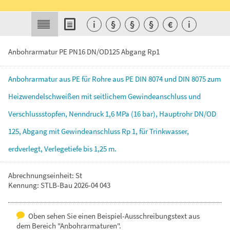
i
§
§
§
€
i
Anbohrarmatur PE PN16 DN/OD125 Abgang Rp1
Anbohrarmatur
aus
PE
für
Rohre
aus
PE
DIN
8074
und
DIN
8075
zum
Heizwendelschweißen
mit
seitlichem
Gewindeanschluss
und
Verschlussstopfen,
Nenndruck
1,6
MPa
(16
bar),
Hauptrohr
DN/OD
125,
Abgang
mit
Gewindeanschluss
Rp
1,
für
Trinkwasser,
erdverlegt,
Verlegetiefe
bis
1,25
m.
Abrechnungseinheit: St
Kennung: STLB-Bau 2026-04 043
Oben sehen Sie einen Beispiel-Ausschreibungstext aus
dem Bereich "Anbohrarmaturen".