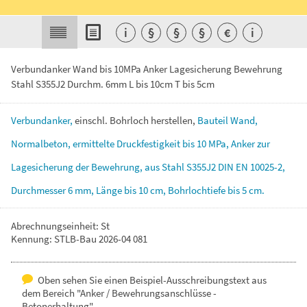
i
§
§
§
€
i
Verbundanker Wand bis 10MPa Anker Lagesicherung Bewehrung
Stahl S355J2 Durchm. 6mm L bis 10cm T bis 5cm
Verbundanker,
einschl.
Bohrloch
herstellen,
Bauteil
Wand,
Normalbeton,
ermittelte
Druckfestigkeit
bis
10
MPa,
Anker
zur
Lagesicherung
der
Bewehrung,
aus
Stahl
S355J2
DIN
EN
10025-2,
Durchmesser
6
mm,
Länge
bis
10
cm,
Bohrlochtiefe
bis
5
cm.
Abrechnungseinheit: St
Kennung: STLB-Bau 2026-04 081
Oben sehen Sie einen Beispiel-Ausschreibungstext aus
dem Bereich "Anker / Bewehrungsanschlüsse -
Betonerhaltung".