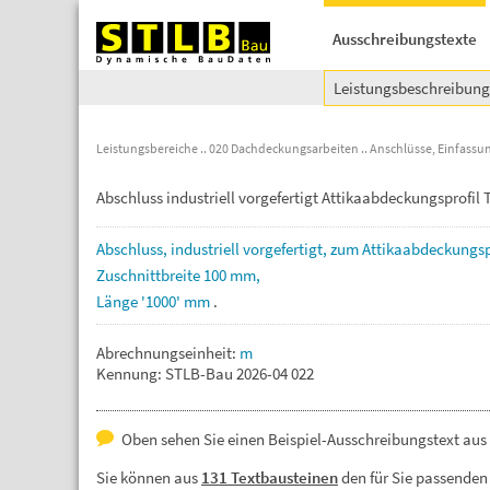
Ausschreibungstexte
Leistungsbeschreibun
Leistungsbereiche
020 Dachdeckungsarbeiten
Anschlüsse, Einfassun
Abschluss industriell vorgefertigt Attikaabdeckungsprofi
Abschluss,
industriell
vorgefertigt,
zum
Attikaabdeckungsp
Zuschnittbreite
100
mm,
Länge
'1000'
mm
.
Abrechnungseinheit:
m
Kennung: STLB-Bau 2026-04 022
Oben sehen Sie einen Beispiel-Ausschreibungstext aus 
Sie können aus
131 Textbausteinen
den für Sie passenden