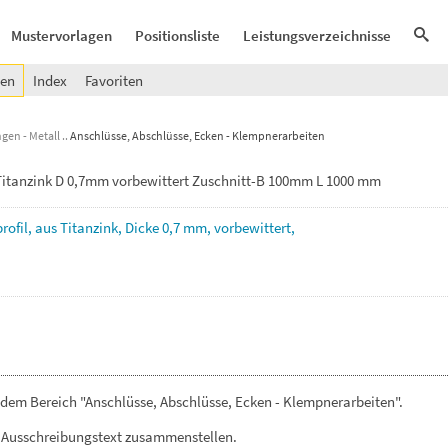
Mustervorlagen
Positionsliste
Leistungsverzeichnisse
gen
Index
Favoriten
gen - Metall
Anschlüsse, Abschlüsse, Ecken - Klempnerarbeiten
l Titanzink D 0,7mm vorbewittert Zuschnitt-B 100mm L 1000 mm
rofil,
aus
Titanzink,
Dicke
0,7
mm,
vorbewittert,
dem Bereich "Anschlüsse, Abschlüsse, Ecken - Klempnerarbeiten".
 Ausschreibungstext zusammenstellen.