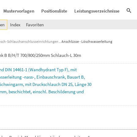
Mustervorlagen
Positionsliste
Leistungsverzeichnisse
gen
Index
Favoriten
ösch-Schlauchanschlusseinrichtungen
Anschlüsse - Löschwasserleitung
nk B B/H/T 700/800/250mm Schlauch-L 30m
nd
DIN
14461-1
(Wandhydrant
Typ
F),
mit
sserleitung
-nass-,
Einbauschrank,
Bauart
B,
Schwingarm,
mit
Druckschlauch
DN
25,
Länge
30
mm,
beschichtet,
einschl.
Beschilderung
und