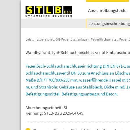
Ausschreibungstexte
Leistungsbeschreibun
Leistungsbereiche
049 Feuerlöschanlagen, Feuerlöschgeräte
Feuerl
Wandhydrant TypF Schlauchanschlussventil Einbauschra
Feuerlösch-Schlauchanschlusseinrichtung
DIN
EN
671-1
u
Schlauchanschlussventil
DN
50
zum
Anschluss
an
Löschwa
Maße
B/H/T
700/800/250
mm,
wasserführende
Haspel
mit
m,
und
Strahlrohr,
Gehäuse
aus
Stahlblech,
Dicke
mind.
1
Befestigungsmittel,
Befestigungsuntergrund
Beton.
Abrechnungseinheit: St
Kennung: STLB-Bau 2026-04 049