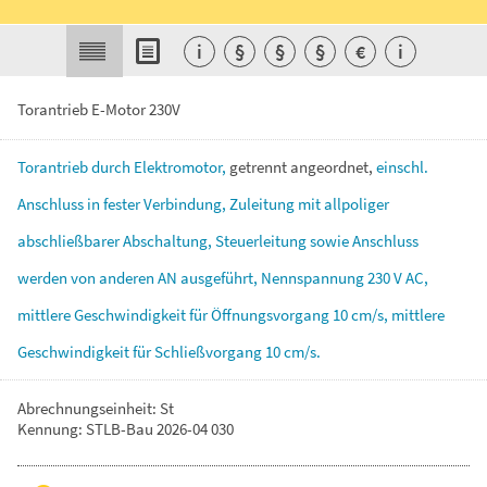
i
§
§
§
€
i
Torantrieb E-Motor 230V
Torantrieb
durch
Elektromotor,
getrennt
angeordnet,
einschl.
Anschluss
in
fester
Verbindung,
Zuleitung
mit
allpoliger
abschließbarer
Abschaltung,
Steuerleitung
sowie
Anschluss
werden
von
anderen
AN
ausgeführt,
Nennspannung
230
V
AC,
mittlere
Geschwindigkeit
für
Öffnungsvorgang
10
cm/s,
mittlere
Geschwindigkeit
für
Schließvorgang
10
cm/s.
Abrechnungseinheit: St
Kennung: STLB-Bau 2026-04 030