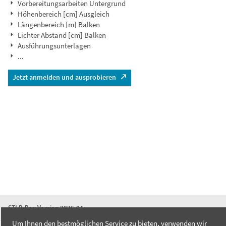
Vorbereitungsarbeiten Untergrund
Höhenbereich [cm] Ausgleich
Längenbereich [m] Balken
Lichter Abstand [cm] Balken
Ausführungsunterlagen
...
Jetzt anmelden und ausprobieren
STLB-Bau Version 2026-04
Um Ihnen den bestmöglichen Service zu bieten, verwenden wir