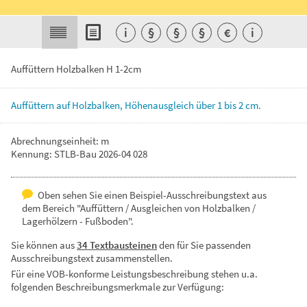
i
§
§
§
€
i
Auffüttern Holzbalken H 1-2cm
Auffüttern
auf
Holzbalken,
Höhenausgleich
über
1
bis
2
cm.
Abrechnungseinheit: m
Kennung: STLB-Bau 2026-04 028
Oben sehen Sie einen Beispiel-Ausschreibungstext aus
dem Bereich "Auffüttern / Ausgleichen von Holzbalken /
Lagerhölzern - Fußboden".
Sie können aus
34 Textbausteinen
den für Sie passenden
Ausschreibungstext zusammenstellen.
Für eine VOB-konforme Leistungsbeschreibung stehen u.a.
folgenden Beschreibungsmerkmale zur Verfügung: