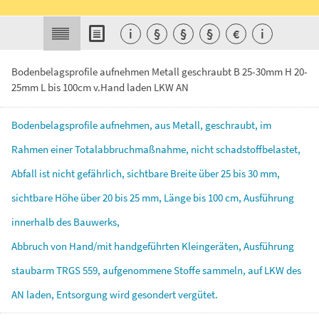
i
§
§
§
€
i
Bodenbelagsprofile aufnehmen Metall geschraubt B 25-30mm H 20-
25mm L bis 100cm v.Hand laden LKW AN
Bodenbelagsprofile
aufnehmen,
aus
Metall,
geschraubt,
im
Rahmen
einer
Totalabbruchmaßnahme,
nicht
schadstoffbelastet,
Abfall
ist
nicht
gefährlich,
sichtbare
Breite
über
25
bis
30
mm,
sichtbare
Höhe
über
20
bis
25
mm,
Länge
bis
100
cm,
Ausführung
innerhalb
des
Bauwerks,
Abbruch
von
Hand/mit
handgeführten
Kleingeräten,
Ausführung
staubarm
TRGS
559,
aufgenommene
Stoffe
sammeln,
auf
LKW
des
AN
laden,
Entsorgung
wird
gesondert
vergütet.