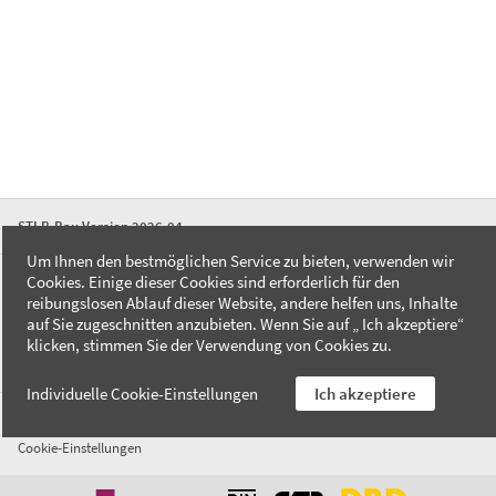
STLB-Bau Version 2026-04
Um Ihnen den bestmöglichen Service zu bieten, verwenden wir
Cookies. Einige dieser Cookies sind erforderlich für den
FAQ
reibungslosen Ablauf dieser Website, andere helfen uns, Inhalte
Kontakt
auf Sie zugeschnitten anzubieten. Wenn Sie auf „ Ich akzeptiere“
Datenschutzerklärung
klicken, stimmen Sie der Verwendung von Cookies zu.
Impressum
Individuelle Cookie-Einstellungen
Ich akzeptiere
AGB
Cookie-Einstellungen