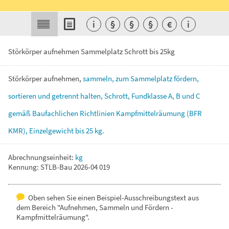
i
§
§
§
€
i
Störkörper aufnehmen Sammelplatz Schrott bis 25kg
Störkörper
aufnehmen,
sammeln,
zum
Sammelplatz
fördern,
sortieren
und
getrennt
halten,
Schrott,
Fundklasse
A,
B
und
C
gemäß
Baufachlichen
Richtlinien
Kampfmittelräumung
(BFR
KMR),
Einzelgewicht
bis
25
kg.
Abrechnungseinheit:
kg
Kennung: STLB-Bau 2026-04 019
Oben sehen Sie einen Beispiel-Ausschreibungstext aus
dem Bereich "Aufnehmen, Sammeln und Fördern -
Kampfmittelräumung".