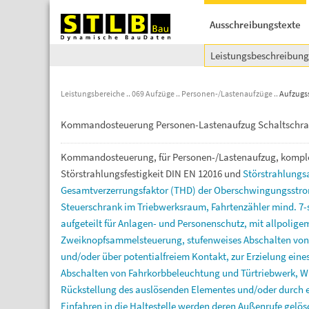
Ausschreibungstexte
Leistungsbeschreibun
Leistungsbereiche
069 Aufzüge
Personen-/Lastenaufzüge
Aufzugs
Kommandosteuerung Personen-Lastenaufzug Schaltschr
Kommandosteuerung,
für
Personen-/Lastenaufzug,
kompl
Störstrahlungsfestigkeit
DIN
EN
12016
und
Störstrahlung
Gesamtverzerrungsfaktor
(THD)
der
Oberschwingungsstro
Steuerschrank
im
Triebwerksraum,
Fahrtenzähler
mind.
7-
aufgeteilt
für
Anlagen-
und
Personenschutz,
mit
allpolige
Zweiknopfsammelsteuerung,
stufenweises
Abschalten
vo
und/oder
über
potentialfreiem
Kontakt,
zur
Erzielung
eine
Abschalten
von
Fahrkorbbeleuchtung
und
Türtriebwerk,
W
Rückstellung
des
auslösenden
Elementes
und/oder
durch
Einfahren
in
die
Haltestelle
werden
deren
Außenrufe
gelös