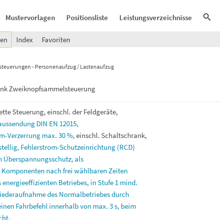
Mustervorlagen
Positionsliste
Leistungsverzeichnisse
gen
Index
Favoriten
steuerungen - Personenaufzug / Lastenaufzug
ank Zweiknopfsammelsteuerung
ette
Steuerung,
einschl.
der
Feldgeräte,
saussendung
DIN
EN
12015,
m-Verzerrung
max.
30
%,
einschl.
Schaltschrank,
stellig,
Fehlerstrom-Schutzeinrichtung
(RCD)
m
Überspannungsschutz,
als
n
Komponenten
nach
frei
wählbaren
Zeiten
s
energieeffizienten
Betriebes,
in
Stufe
1
mind.
iederaufnahme
des
Normalbetriebes
durch
einen
Fahrbefehl
innerhalb
von
max.
3
s,
beim
cht.