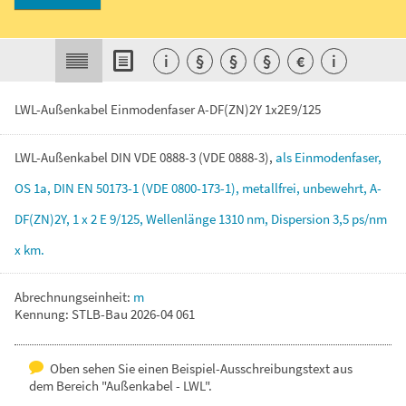
i
§
§
§
€
i
LWL-Außenkabel Einmodenfaser A-DF(ZN)2Y 1x2E9/125
LWL-Außenkabel
DIN
VDE
0888-3
(VDE
0888-3),
als
Einmodenfaser,
OS
1a,
DIN
EN
50173-1
(VDE
0800-173-1),
metallfrei,
unbewehrt,
A-
DF(ZN)2Y,
1
x
2
E
9/125,
Wellenlänge
1310
nm,
Dispersion
3,5
ps/nm
x
km.
Abrechnungseinheit:
m
Kennung: STLB-Bau 2026-04 061
Oben sehen Sie einen Beispiel-Ausschreibungstext aus
dem Bereich "Außenkabel - LWL".