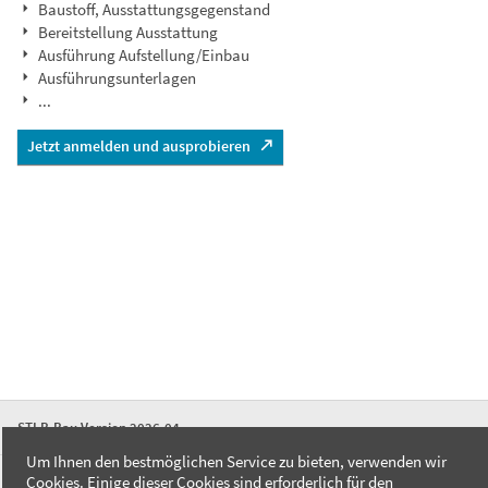
Baustoff, Ausstattungsgegenstand
Bereitstellung Ausstattung
Ausführung Aufstellung/Einbau
Ausführungsunterlagen
...
Jetzt anmelden und ausprobieren
STLB-Bau Version 2026-04
Um Ihnen den bestmöglichen Service zu bieten, verwenden wir
Cookies. Einige dieser Cookies sind erforderlich für den
FAQ