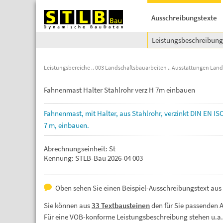
Ausschreibungstexte
Leistungsbeschreibun
Leistungsbereiche
003 Landschaftsbauarbeiten
Ausstattungen Land
Fahnenmast Halter Stahlrohr verz H 7m einbauen
Fahnenmast,
mit
Halter,
aus
Stahlrohr,
verzinkt
DIN
EN
IS
7
m,
einbauen.
Abrechnungseinheit: St
Kennung: STLB-Bau 2026-04 003
Oben sehen Sie einen Beispiel-Ausschreibungstext aus
Sie können aus
33 Textbausteinen
den für Sie passenden 
Für eine VOB-konforme Leistungsbeschreibung stehen u.a