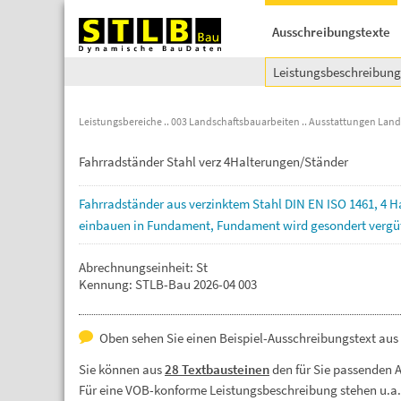
Ausschreibungstexte
Leistungsbeschreibun
Leistungsbereiche
003 Landschaftsbauarbeiten
Ausstattungen Land
Fahrradständer Stahl verz 4Halterungen/Ständer
Fahrradständer
aus
verzinktem
Stahl
DIN
EN
ISO
1461,
4
H
einbauen
in
Fundament,
Fundament
wird
gesondert
vergü
Abrechnungseinheit: St
Kennung: STLB-Bau 2026-04 003
Oben sehen Sie einen Beispiel-Ausschreibungstext aus
Sie können aus
28 Textbausteinen
den für Sie passenden 
Für eine VOB-konforme Leistungsbeschreibung stehen u.a