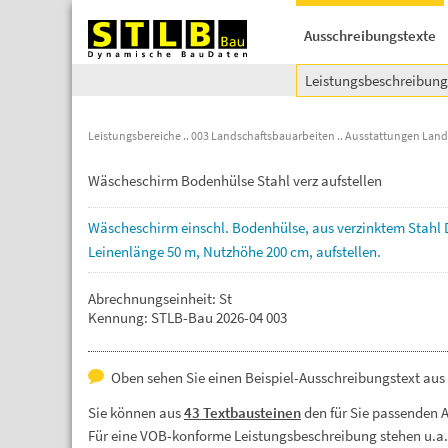
Ausschreibungstexte
Leistungsbeschreibun
Leistungsbereiche
003 Landschaftsbauarbeiten
Ausstattungen Land
Wäscheschirm Bodenhülse Stahl verz aufstellen
Wäscheschirm
einschl.
Bodenhülse,
aus
verzinktem
Stahl
Leinenlänge
50
m,
Nutzhöhe
200
cm,
aufstellen.
Abrechnungseinheit: St
Kennung: STLB-Bau 2026-04 003
Oben sehen Sie einen Beispiel-Ausschreibungstext aus
Sie können aus
43 Textbausteinen
den für Sie passenden 
Für eine VOB-konforme Leistungsbeschreibung stehen u.a