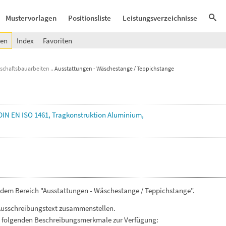
Mustervorlagen
Positionsliste
Leistungsverzeichnisse
gen
Index
Favoriten
schaftsbauarbeiten
Ausstattungen - Wäschestange / Teppichstange
DIN
EN
ISO
1461,
Tragkonstruktion
Aluminium,
 dem Bereich "Ausstattungen - Wäschestange / Teppichstange".
Ausschreibungstext zusammenstellen.
. folgenden Beschreibungsmerkmale zur Verfügung: