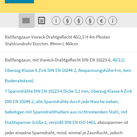
i
§
§
§
€
i
Ballfangzaun Viereck-Drahtgeflecht 40/2,5 H 4m Pfosten
Stahlrundrohr Durchm. 89mm L 460cm
Ballfangzaun,
mit
Viereck-Drahtgeflecht
DIN
EN
10223-6,
40/2,5,
Überzug
Klasse
A
Zink
DIN
EN
10244-2,
Bespannungshöhe
4
m,
kein
Bodenabstand,
7
Spanndrähte
DIN
EN
10223-6
Dicke
3,1
mm,
Überzug
Klasse
A
Zink
DIN
EN
10244-2,
alle
Spanndrähte
durch
jede
Masche
ziehen,
befestigen
mit
Spanndrahthaltern
aus
nichtrostendem
Stahl,
mit
Drahtspanner
Größe
2,
verzinkt
DIN
EN
ISO
1461,
abzuspannen
ist
jeder
einzelne
Spanndraht,
mind.
einmal
je
Zaunflucht,
jedoch