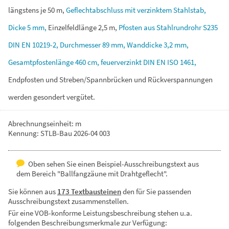
längstens
je
50
m,
Geflechtabschluss
mit
verzinktem
Stahlstab,
Dicke
5
mm,
Einzelfeldlänge
2,5
m,
Pfosten
aus
Stahlrundrohr
S235
DIN
EN
10219-2,
Durchmesser
89
mm,
Wanddicke
3,2
mm,
Gesamtpfostenlänge
460
cm,
feuerverzinkt
DIN
EN
ISO
1461,
Endpfosten
und
Streben/Spannbrücken
und
Rückverspannungen
werden
gesondert
vergütet.
Abrechnungseinheit: m
Kennung: STLB-Bau 2026-04 003
Oben sehen Sie einen Beispiel-Ausschreibungstext aus
dem Bereich "Ballfangzäune mit Drahtgeflecht".
Sie können aus
173 Textbausteinen
den für Sie passenden
Ausschreibungstext zusammenstellen.
Für eine VOB-konforme Leistungsbeschreibung stehen u.a.
folgenden Beschreibungsmerkmale zur Verfügung: