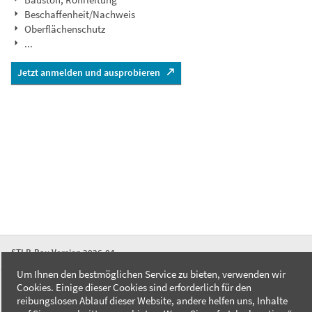
Beschaffenheit/Nachweis
Oberflächenschutz
...
Jetzt anmelden und ausprobieren
STLB-Bau Version 2026-04
Um Ihnen den bestmöglichen Service zu bieten, verwenden wir
Cookies. Einige dieser Cookies sind erforderlich für den
FAQ
reibungslosen Ablauf dieser Website, andere helfen uns, Inhalte
Kontakt