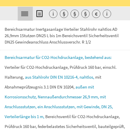
i
§
§
§
€
i
Bereichsarmatur Inertgasanlage Verteiler Stahlrohr nahtlos AD
26,9mm 1Stutzen DN25 L bis 1m Bereichsventil Sicherheitsventil
DN25 Gewindeanschluss Anschlussverschr. R 1/2
Bereichsarmatur
für
CO2-Hochdruckanlage,
bestehend
aus:
Verteiler
für
CO2-Hochdruckanlage,
Prüfdruck
160
bar,
einschl.
Halterung,
aus
Stahlrohr
DIN
EN
10216-4,
nahtlos,
mit
Abnahmeprüfzeugnis
3.1
DIN
EN
10204,
außen
mit
Korrosionsschutz,
Nennaußendurchmesser
26,9
mm,
mit
Anschlussstutzen,
ein
Anschlussstutzen,
mit
Gewinde,
DN
25,
Verteilerlänge
bis
1
m,
Bereichsventil
für
CO2-Hochdruckanlage,
Prüfdruck
160
bar,
federbelastetes
Sicherheitsventil,
bauteilgeprüft,