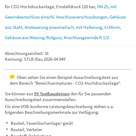
für
CO2-Hochdruckanlage,
Einstelldruck
120
bar,
DN
25,
mit
Gewindeanschluss
einschl.
Anschlussverschraubungen,
Gehäuse
aus
Stahl,
Ansteuerung
pneumatisch,
mit
Halterung,
Eckform,
Gehäuse
aus
Messing/Rotguss,
Anschlussgewinde
R
1/2.
Abrechnungseinheit: St
Kennung: STLB-Bau 2026-04 049
Oben sehen Sie einen Beispiel-Ausschreibungstext aus
dem Bereich "Bereichsarmaturen - CO2-Hochdruckanlage".
Sie können aus
99 Textbausteinen
den für Sie passenden
Ausschreibungstext zusammenstellen.
Für eine VOB-konforme Leistungsbeschreibung stehen u.a.
folgenden Beschreibungsmerkmale zur Verfügung:
Bauteil, Feuerlöschanlage/-gerät
Bauteil, Verteiler
Baustoff, Rohrleitung