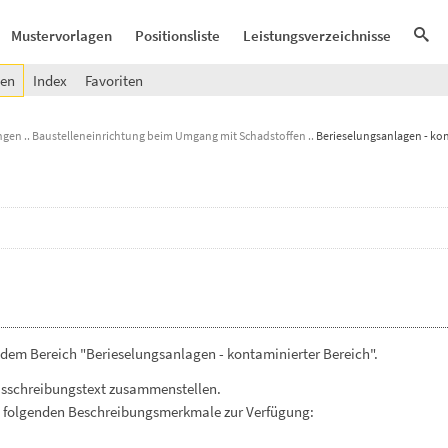
Mustervorlagen
Positionsliste
Leistungsverzeichnisse
gen
Index
Favoriten
ungen
Baustelleneinrichtung beim Umgang mit Schadstoffen
Berieselungsanlagen - kon
dem Bereich "Berieselungsanlagen - kontaminierter Bereich".
usschreibungstext zusammenstellen.
. folgenden Beschreibungsmerkmale zur Verfügung: