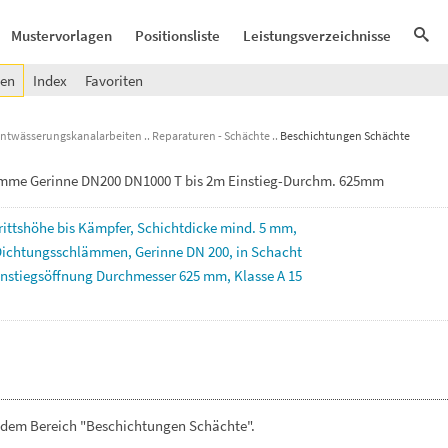
Mustervorlagen
Positionsliste
Leistungsverzeichnisse
gen
Index
Favoriten
Entwässerungskanalarbeiten
Reparaturen - Schächte
Beschichtungen Schächte
ämme Gerinne DN200 DN1000 T bis 2m Einstieg-Durchm. 625mm
rittshöhe
bis
Kämpfer,
Schichtdicke
mind.
5
mm,
Dichtungsschlämmen,
Gerinne
DN
200,
in
Schacht
instiegsöffnung
Durchmesser
625
mm,
Klasse
A
15
 dem Bereich "Beschichtungen Schächte".