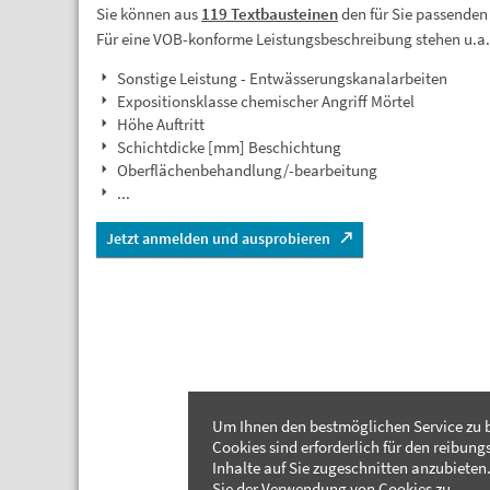
Sie können aus
119 Textbausteinen
den für Sie passenden
Für eine VOB-konforme Leistungsbeschreibung stehen u.a
Sonstige Leistung - Entwässerungskanalarbeiten
Expositionsklasse chemischer Angriff Mörtel
Höhe Auftritt
Schichtdicke [mm] Beschichtung
Oberflächenbehandlung/-bearbeitung
...
Jetzt anmelden und ausprobieren
Um Ihnen den bestmöglichen Service zu b
Cookies sind erforderlich für den reibung
Inhalte auf Sie zugeschnitten anzubieten.
Sie der Verwendung von Cookies zu.