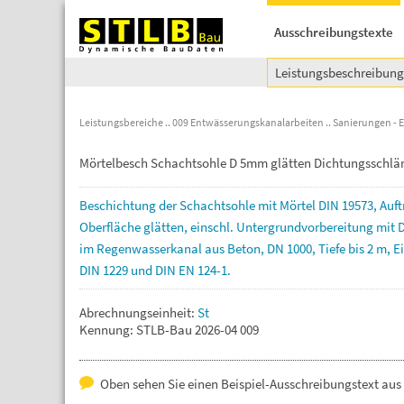
Ausschreibungstexte
Leistungsbeschreibun
Leistungsbereiche
009 Entwässerungskanalarbeiten
Sanierungen - 
Mörtelbesch Schachtsohle D 5mm glätten Dichtungsschl
Beschichtung
der
Schachtsohle
mit
Mörtel
DIN
19573,
Auft
Oberfläche
glätten,
einschl.
Untergrundvorbereitung
mit
im
Regenwasserkanal
aus
Beton,
DN
1000,
Tiefe
bis
2
m,
E
DIN
1229
und
DIN
EN
124-1.
Abrechnungseinheit:
St
Kennung: STLB-Bau 2026-04 009
Oben sehen Sie einen Beispiel-Ausschreibungstext aus