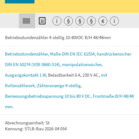
i
§
§
§
€
i
Betriebsstundenzähler 4-stellig 10-80VDC B/H 48/48mm
Betriebsstundenzähler,
Maße
DIN
EN
IEC
61554,
handrückensicher
DIN
EN
50274
(VDE
0660-514),
manipulationssicher,
Ausgangskontakt
1
W,
Belastbarkeit
6
A,
230
V
AC,
mit
Rollenzählwerk,
Zähleranzeige
4-stellig,
Bemessungsbetriebsspannung
10
bis
80
V
DC,
Frontmaße
B/H
48/48
mm.
Abrechnungseinheit: St
Kennung: STLB-Bau 2026-04 054