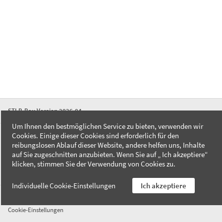
STLB-Bau Version 2026-04
Um Ihnen den bestmöglichen Service zu bieten, verwenden wir
Cookies. Einige dieser Cookies sind erforderlich für den
FAQ
reibungslosen Ablauf dieser Website, andere helfen uns, Inhalte
Kontakt
auf Sie zugeschnitten anzubieten. Wenn Sie auf „ Ich akzeptiere“
Datenschutzerklärung
klicken, stimmen Sie der Verwendung von Cookies zu.
Impressum
Individuelle Cookie-Einstellungen
Ich akzeptiere
AGB
Cookie-Einstellungen