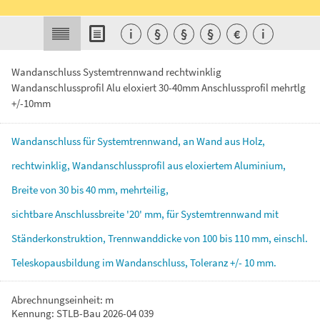
i
§
§
§
€
i
Wandanschluss Systemtrennwand rechtwinklig
Wandanschlussprofil Alu eloxiert 30-40mm Anschlussprofil mehrtlg
+/-10mm
Wandanschluss
für
Systemtrennwand,
an
Wand
aus
Holz,
rechtwinklig,
Wandanschlussprofil
aus
eloxiertem
Aluminium,
Breite
von
30
bis
40
mm,
mehrteilig,
sichtbare
Anschlussbreite
'20'
mm,
für
Systemtrennwand
mit
Ständerkonstruktion,
Trennwanddicke
von
100
bis
110
mm,
einschl.
Teleskopausbildung
im
Wandanschluss,
Toleranz
+/-
10
mm.
Abrechnungseinheit: m
Kennung: STLB-Bau 2026-04 039