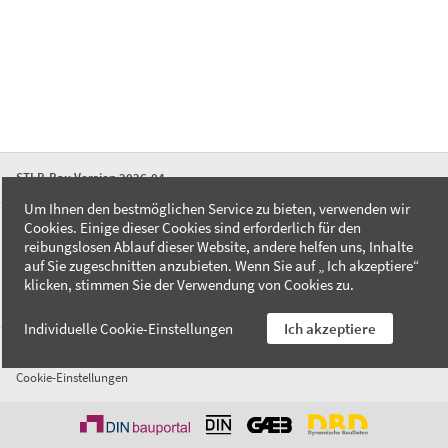
STLB-Bau Version 2026-04
Um Ihnen den bestmöglichen Service zu bieten, verwenden wir
Cookies. Einige dieser Cookies sind erforderlich für den
FAQ
reibungslosen Ablauf dieser Website, andere helfen uns, Inhalte
Kontakt
auf Sie zugeschnitten anzubieten. Wenn Sie auf „ Ich akzeptiere“
Datenschutzerklärung
klicken, stimmen Sie der Verwendung von Cookies zu.
Impressum
Individuelle Cookie-Einstellungen
Ich akzeptiere
AGB
Cookie-Einstellungen