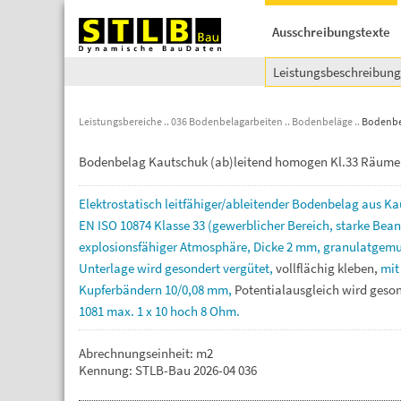
Ausschreibungstexte
Leistungsbeschreibun
Leistungsbereiche
036 Bodenbelagarbeiten
Bodenbeläge
Bodenbel
Bodenbelag Kautschuk (ab)leitend homogen Kl.33 Räume
Elektrostatisch
leitfähiger/ableitender
Bodenbelag
aus
Ka
EN
ISO
10874
Klasse
33
(gewerblicher
Bereich,
starke
Bean
explosionsfähiger
Atmosphäre,
Dicke
2
mm,
granulatgemu
Unterlage
wird
gesondert
vergütet,
vollflächig
kleben,
mi
Kupferbändern
10/0,08
mm,
Potentialausgleich
wird
geso
1081
max.
1
x
10
hoch
8
Ohm.
Abrechnungseinheit: m2
Kennung: STLB-Bau 2026-04 036