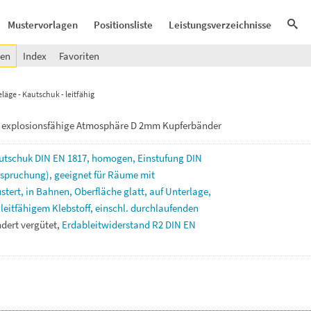
Mustervorlagen
Positionsliste
Leistungsverzeichnisse
gen
Index
Favoriten
äge - Kautschuk - leitfähig
 explosionsfähige Atmosphäre D 2mm Kupferbänder
utschuk
DIN
EN
1817,
homogen,
Einstufung
DIN
spruchung),
geeignet
für
Räume
mit
stert,
in
Bahnen,
Oberfläche
glatt,
auf
Unterlage,
t
leitfähigem
Klebstoff,
einschl.
durchlaufenden
ndert
vergütet,
Erdableitwiderstand
R2
DIN
EN