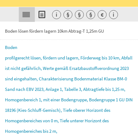
i
§
§
§
€
i
Boden lösen fördern lagern 10km Abtrag-T 1,25m GU
Boden
profilgerecht
lösen,
fördern
und
lagern,
Förderweg
bis
10
km,
Abfall
ist
nicht
gefährlich,
Werte
gemäß
Ersatzbaustoffverordnung
2023
sind
eingehalten,
Charakterisierung
Bodenmaterial
Klasse
BM-0
Sand
nach
EBV
2023,
Anlage
1,
Tabelle
3,
Abtragtiefe
bis
1,25
m,
Homogenbereich
1,
mit
einer
Bodengruppe,
Bodengruppe
1
GU
DIN
18196
(Kies-Schluff-Gemisch),
Tiefe
oberer
Horizont
des
Homogenbereiches
von
0
m,
Tiefe
unterer
Horizont
des
Homogenbereiches
bis
2
m,